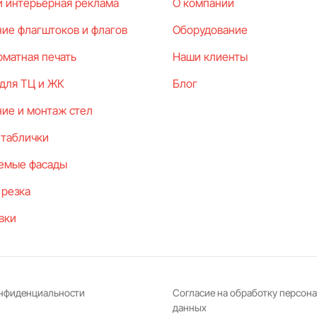
и интерьерная реклама
О компании
ие флагштоков и флагов
Оборудование
матная печать
Наши клиенты
 для ТЦ и ЖК
Блог
ие и монтаж стел
 таблички
емые фасады
 резка
вки
онфиденциальности
Согласие на обработку персон
данных